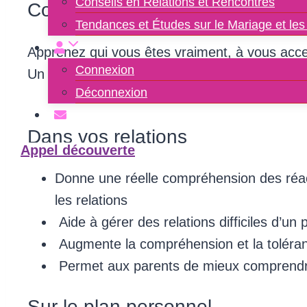
Conseils en Relations et Rencontres
Connaissance de soi et des autr
Tendances et Études sur le Mariage et les
Apprenez qui vous êtes vraiment, à vous accept
Connexion
Un incontournable pour tous ceux et celles qui
Déconnexion
Dans vos relations
Appel découverte
Donne une réelle compréhension des réact
les relations
Aide à gérer des relations difficiles d’u
Augmente la compréhension et la toléran
Permet aux parents de mieux comprendr
Sur le plan personnel