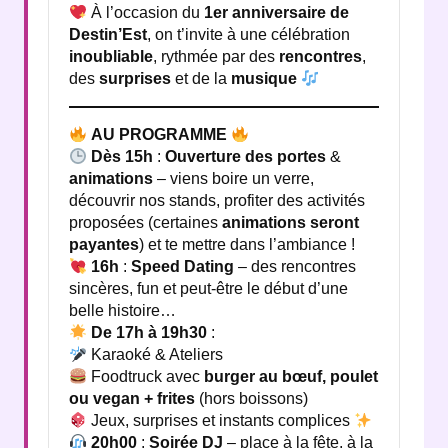
À l’occasion du
1er anniversaire de
Destin’Est
, on t’invite à une célébration
inoubliable
, rythmée par des
rencontres
,
des
surprises
et de la
musique
AU PROGRAMME
Dès 15h
:
Ouverture des portes
&
animations
– viens boire un verre,
découvrir nos stands, profiter des activités
proposées (certaines
animations seront
payantes
) et te mettre dans l’ambiance !
16h
:
Speed Dating
– des rencontres
sincères, fun et peut-être le début d’une
belle histoire…
De 17h à 19h30
:
Karaoké & Ateliers
Foodtruck avec
burger au bœuf, poulet
ou vegan + frites
(hors boissons)
Jeux, surprises et instants complices
20h00
:
Soirée DJ
– place à la fête, à la